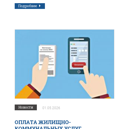
окончании отопительного периода.
Подробнее
Новости
01.05.2026
ОПЛАТА ЖИЛИЩНО-
КОММУНАЛЬНЫХ УСЛУГ