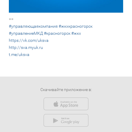
==
#управляющаякомпания
#жкхкрасногорск
#управлениеМКД
#красногорск
#жкх
https://vk.com/uksva
http://sva.myuk.ru
t.me/uksva
Скачивайте приложение в: