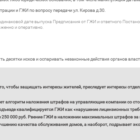
ации и ГЖИ по вопросу передачи ул. Кирова д.30.
одинаковой дате выпуска Предписания от ГЖИ и ответного Постан
аженно и оперативно.
 десятки исков и оспаривать незаконные действия органов власт
го, чтобы защищать интересы жителей, преследует интересы отде
ает алгоритм наложения штрафов на управляющие компании со ст
дъезде квалифицируется ГЖИ как «нарушение лицензионных треб
е 250 000 руб. Рвение ГЖИ в наложении максимальных штрафов з
учшению качества обслуживания домов, а наоборот, подрывает эк