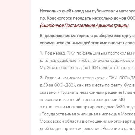
Несколько дней назад мы публиковали матери
г.о. Красногорск передать несколько домов О
(Ошибочное Постановление Администрации)
.
В продолжение материала разберем еще одну 
своими незаконными действиями вносит нераз
1.
Год назад, ГЖИ по фальшивым протоколам иск
длились судебные тяжбы. Сначала судом было
М». Этого оказалось для ГЖИ недостаточным, 
2.
Отдельным иском, теперь уже к ГЖИ, ООО «ДЭ
д.30 за ООО «ДЭЗ», как это и есть по факту. Су
сказано: «Признать незаконным решение Главн
внесении изменений в реестр лицензии МО,
в отношении многоквартирного дома №30 по ул
«Государственная жилищная инспекция Московс
Московской области в отношении многоквартирн
дней со дня принятия решения. Решение в дан