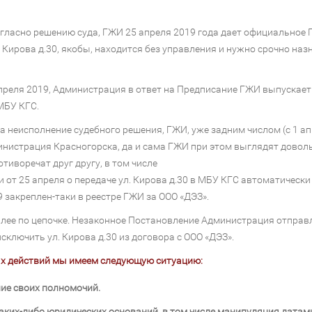
огласно решению суда, ГЖИ 25 апреля 2019 года дает официальное
Д Кирова д.30, якобы, находится без управления и нужно срочно н
апреля 2019, Администрация в ответ на Предписание ГЖИ выпускае
МБУ КГС.
а неисполнение судебного решения, ГЖИ, уже задним числом (с 1 апр
министрация Красногорска, да и сама ГЖИ при этом выглядят довольн
иворечат друг другу, в том числе
 от 25 апреля о передаче ул. Кирова д.30 в МБУ КГС автоматическ
9 закреплен-таки в реестре ГЖИ за ООО «ДЭЗ».
лее по цепочке. Незаконное Постановление Администрация отправл
сключить ул. Кирова д.30 из договора с ООО «ДЭЗ».
ных действий мы имеем следующую ситуацию:
ие своих полномочий.
аких-либо юридических оснований, в том числе манипуляция датами