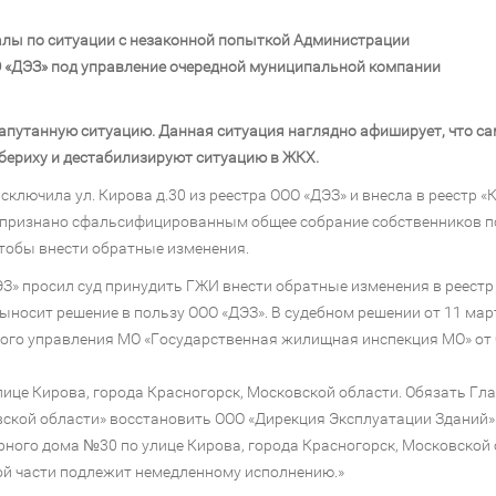
алы по ситуации с незаконной попыткой Администрации
ОО «ДЭЗ» под управление очередной муниципальной компании
запутанную ситуацию. Данная ситуация наглядно афиширует, что 
бериху и дестабилизируют ситуацию в ЖКХ.
лючила ул. Кирова д.30 из реестра ООО «ДЭЗ» и внесла в реестр «К
 признано сфальсифицированным общее собрание собственников п
чтобы внести обратные изменения.
З» просил суд принудить ГЖИ внести обратные изменения в реестр 
д выносит решение в пользу ООО «ДЭЗ». В судебном решении от 11 ма
ого управления МО «Государственная жилищная инспекция МО» от 
ице Кирова, города Красногорск, Московской области. Обязать Гл
кой области» восстановить ООО «Дирекция Эксплуатации Зданий» 
ого дома №30 по улице Кирова, города Красногорск, Московской о
ной части подлежит немедленному исполнению.»