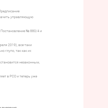
 Предписание
азначить управляющую
т Постановление № 880/4 и
еля 2019), все-таки
о глупо, так как их
и становится незаконным,
яет в РСО и теперь уже
 внесения.