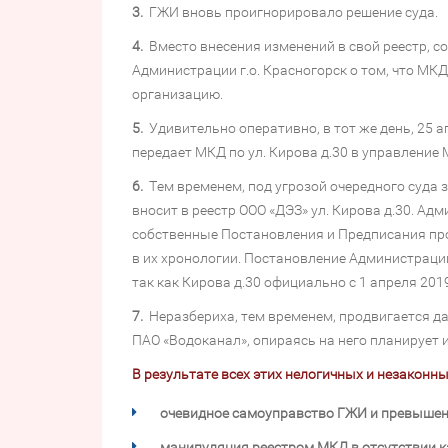
3.
ГЖИ вновь проигнорировало решение суда.
4.
Вместо внесения изменений в свой реестр, с
Администрации г.о. Красногорск о том, что МК
организацию.
5.
Удивительно оперативно, в тот же день, 25 
передает МКД по ул. Кирова д.30 в управление 
6.
Тем временем, под угрозой очередного суда з
вносит в реестр ООО «ДЭЗ» ул. Кирова д.30. Ад
собственные Постановления и Предписания прот
в их хронологии. Постановление Администрации
так как Кирова д.30 официально с 1 апреля 201
7.
Неразбериха, тем временем, продвигается да
ПАО «Водоканал», опираясь на него планирует и
В результате всех этих нелогичных и незакон
очевидное самоуправство ГЖИ и превышен
манипуляция реестром МКД в отсутствии к