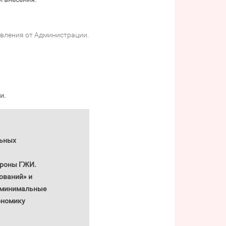
овления от Администрации.
и.
льных
ороны ГЖИ.
ований» и
а минимальные
ономику