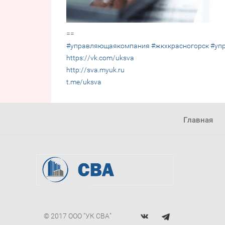
==
#управляющаякомпания
#жкхкрасногорск
#уп
https://vk.com/uksva
http://sva.myuk.ru
t.me/uksva
Главная
© 2017 ООО "УК СВА"