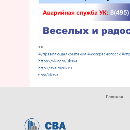
==
#управляющаякомпания
#жкхкрасногорск
#уп
https://vk.com/uksva
http://sva.myuk.ru
t.me/uksva
Главная