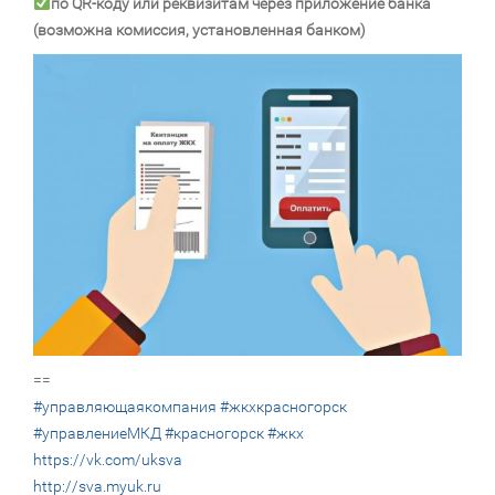
по QR-коду или реквизитам через приложение банка
(возможна комиссия, установленная банком)
==
#управляющаякомпания
#жкхкрасногорск
#управлениеМКД
#красногорск
#жкх
https://vk.com/uksva
http://sva.myuk.ru