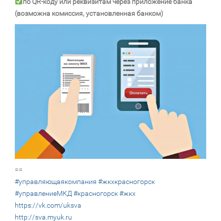
по QR-коду или реквизитам через приложение банка
(возможна комиссия, установленная банком)
==
#управляющаякомпания
#жкхкрасногорск
#управлениеМКД
#красногорск
#жкх
https://vk.com/uksva
http://sva.myuk.ru