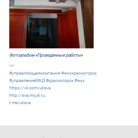
Фотоальбом «Проведенные работы»
==
#управляющаякомпания
#жкхкрасногорск
#управлениеМКД
#красногорск
#жкх
https://vk.com/uksva
http://sva.myuk.ru
t.me/uksva