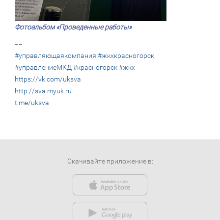
Фотоальбом «Проведенные работы»
==
#управляющаякомпания
#жкхкрасногорск
#управлениеМКД
#красногорск
#жкх
https://vk.com/uksva
http://sva.myuk.ru
t.me/uksva
Скачивайте приложение в: