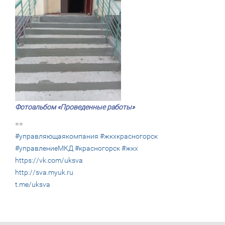
Фотоальбом «Проведенные работы»
==
#управляющаякомпания
#жкхкрасногорск
#управлениеМКД
#красногорск
#жкх
https://vk.com/uksva
http://sva.myuk.ru
t.me/uksva