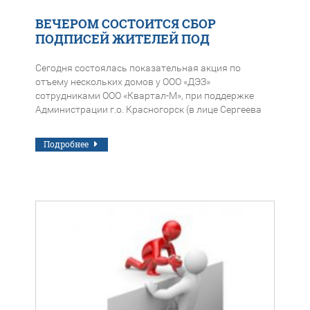
ВЕЧЕРОМ СОСТОИТСЯ СБОР
ПОДПИСЕЙ ЖИТЕЛЕЙ ПОД
КОЛЛЕКТИВНЫМ ОБРАЩЕНИЕМ
ЖИТЕЛЕЙ
Сегодня состоялась показательная акция по
отъему нескольких домов у ООО «ДЭЗ»
сотрудниками ООО «Квартал-М», при поддержке
Администрации г.о. Красногорск (в лице Сергеева
Д.А.) и КТРВ. сПА
Подробнее